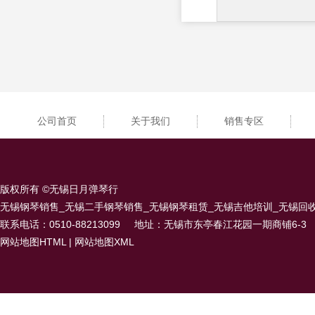
公司首页
关于我们
销售专区
版权所有 ©无锡日月弹琴行
无锡钢琴销售_无锡二手钢琴销售_无锡钢琴租赁_无锡吉他培训_无锡回
联系电话：0510-88213099
地址：无锡市东亭春江花园一期商铺6-3
网站地图HTML
|
网站地图XML