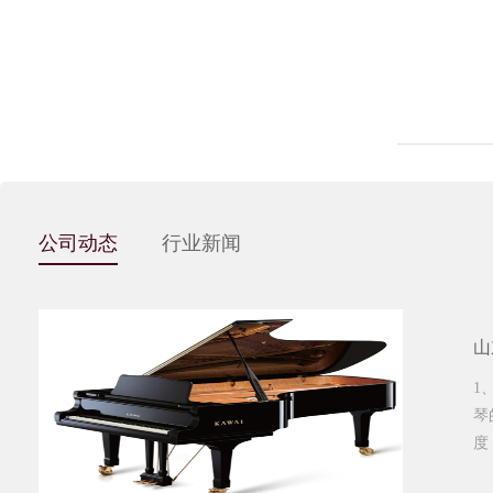
公司动态
行业新闻
山
1
琴
度