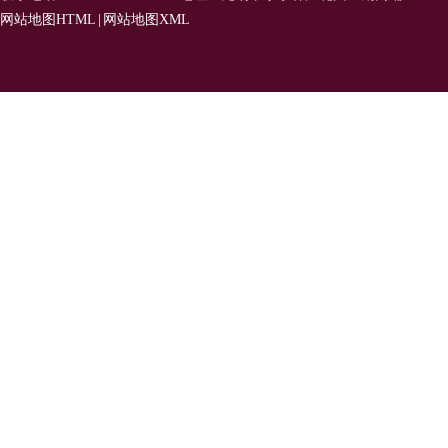
网站地图HTML
|
网站地图XML